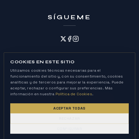
SÍGUEME
COOKIES EN ESTE SITIO
Utilizamos cookies técnicas necesarias para el
funcionamiento del sitio y, con su consentimiento, cookies
analíticas y de terceros para mejorar la experiencia. Puede
Política de Cookies
aceptar, rechazar o configurar sus preferencias. Más
Política de Privacidad
Aviso Legal
información en nuestra
Política de Cookies
.
© 2026 Andrés Roca Rey · All rights reserved
ACEPTAR TODAS
RECHAZAR
POWERED BY
CONFIGURAR