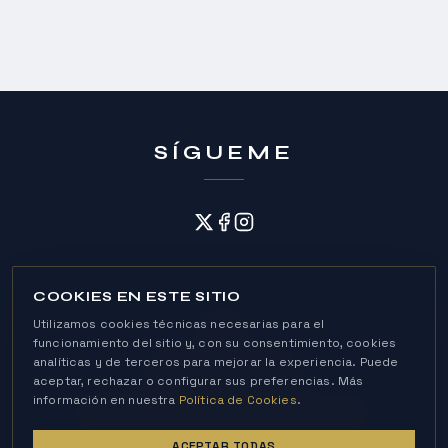
SÍGUEME
COOKIES EN ESTE SITIO
Utilizamos cookies técnicas necesarias para el
funcionamiento del sitio y, con su consentimiento, cookies
analíticas y de terceros para mejorar la experiencia. Puede
Política de Cookies
aceptar, rechazar o configurar sus preferencias. Más
Política de Privacidad
Aviso Legal
información en nuestra
Política de Cookies
.
© 2026 Andrés Roca Rey · All rights reserved
ACEPTAR TODAS