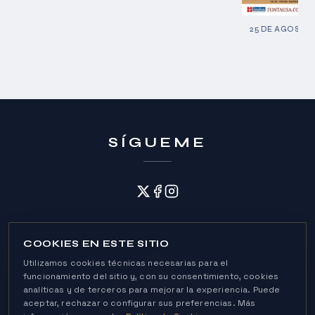
25 DE AGOSTO 
SÍGUEME
COOKIES EN ESTE SITIO
Utilizamos cookies técnicas necesarias para el
funcionamiento del sitio y, con su consentimiento, cookies
analíticas y de terceros para mejorar la experiencia. Puede
Política de Cookies
aceptar, rechazar o configurar sus preferencias. Más
Política de Privacidad
Aviso Legal