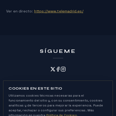
Ver en directo:
https://www.telemadrid.es/
SÍGUEME
COOKIES EN ESTE SITIO
Utilizamos cookies técnicas necesarias para el
funcionamiento del sitio y, con su consentimiento, cookies
analíticas y de terceros para mejorar la experiencia. Puede
Política de Cookies
aceptar, rechazar o configurar sus preferencias. Más
Política de Privacidad
Aviso Legal
información en nuestra
Política de Cookies
.