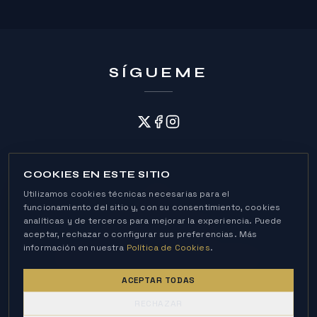
SÍGUEME
COOKIES EN ESTE SITIO
Utilizamos cookies técnicas necesarias para el
funcionamiento del sitio y, con su consentimiento, cookies
analíticas y de terceros para mejorar la experiencia. Puede
Política de Cookies
aceptar, rechazar o configurar sus preferencias. Más
Política de Privacidad
Aviso Legal
información en nuestra
Política de Cookies
.
© 2026 Andrés Roca Rey · All rights reserved
ACEPTAR TODAS
RECHAZAR
POWERED BY